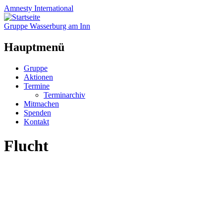
Amnesty
International
Gruppe Wasserburg am Inn
Hauptmenü
Zum
Gruppe
Inhalt
Aktionen
springen
Termine
Terminarchiv
Mitmachen
Spenden
Kontakt
Flucht