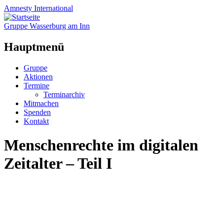
Amnesty
International
Gruppe Wasserburg am Inn
Hauptmenü
Zum
Gruppe
Inhalt
Aktionen
springen
Termine
Terminarchiv
Mitmachen
Spenden
Kontakt
Menschenrechte im digitalen
Zeitalter – Teil I