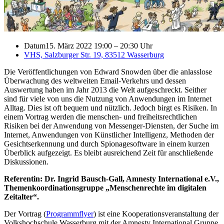
Datum
15. März 2022 19:00
–
20:30 Uhr
VHS, Salzburger Str. 19, 83512 Wasserburg
Die Veröffentlichungen von Edward Snowden über die anlasslose
Überwachung des weltweiten Email-Verkehrs und dessen
Auswertung haben im Jahr 2013 die Welt aufgeschreckt. Seither
sind für viele von uns die Nutzung von Anwendungen im Internet
Alltag. Dies ist oft bequem und nützlich. Jedoch birgt es Risiken. In
einem Vortrag werden die menschen- und freiheitsrechtlichen
Risiken bei der Anwendung von Messenger-Diensten, der Suche im
Internet, Anwendungen von Künstlicher Intelligenz, Methoden der
Gesichtserkennung und durch Spionagesoftware in einem kurzen
Überblick aufgezeigt. Es bleibt ausreichend Zeit für anschließende
Diskussionen.
Referentin: Dr. Ingrid Bausch-Gall, Amnesty International e.V.,
Themenkoordinationsgruppe „Menschenrechte im digitalen
Zeitalter“.
Der Vortrag (
Programmflyer
) ist eine Kooperationsveranstaltung der
Volkshochschule Wasserburg mit der Amnesty International Gruppe